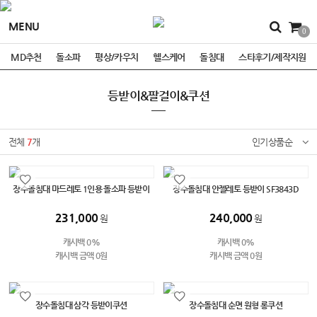
MENU
0
MD추천
돌소파
평상/카우치
헬스케어
돌침대
스타후기/제작지원
등받이&팔걸이&쿠션
전체
7
개
인기상품순
장수돌침대 마드레토 1인용 돌소파 등받이
장수돌침대 안젤레토 등받이 SF3843D
231,000
240,000
원
원
캐시백 0%
캐시백 0%
캐시백 금액 0원
캐시백 금액 0원
장수돌침대 삼각 등받이쿠션
장수돌침대 순면 원형 롱쿠션