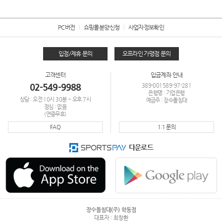
PC버전
쇼핑몰분양신청
사업자정보확인
입점/제휴 문의
오프라인 가맹점 문의
고객센터
입금계좌 안내
02-549-9988
389-001589-97-281
은행명 : 기업은행
상담 : 오전 10시 30분 ~ 오후 7시
예금주 : 장수돌침대
점심 : 없음
(연중무휴)
FAQ
1:1 문의
다운로드
장수돌침대(주) 학동점
대표자 : 최창환