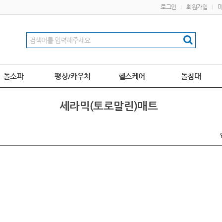
로그인
회원가입
돌소파
평상/카우치
헬스케어
돌침대
세라믹(토로말린)매트