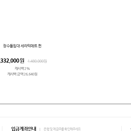
장수돌침대 세라믹매트 퀸
,332,000
원
1,480,000
원
캐시백 2%
캐시백 금액 26,640원
입금계좌안내
은행 및 예금주를 확인해주세요