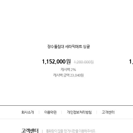
장수돌침대 세라믹매트 싱글
1,152,000
원
1
1,280,000
원
캐시백 2%
캐시백 금액 23,040원
회사소개
이용약관
개인정보처리방침
고객센터
고객센터
통화량이 많을 땐 게시판을 이용해주세요