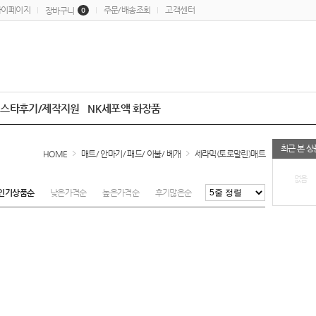
마이페이지
주문/배송조회
고객센터
장바구니
0
스타후기/제작지원
NK세포액 화장품
최근 본 상
HOME
매트/ 안마기/ 패드/ 이불/ 베개
세라믹(토로말린)매트
없음
인기상품순
낮은가격순
높은가격순
후기많은순
최근등록순