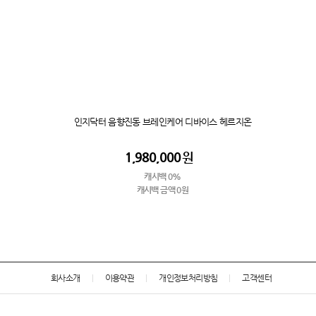
인지닥터 음향진동 브레인케어 디바이스 헤르지온
1,980,000
원
캐시백 0%
캐시백 금액 0원
회사소개
이용약관
개인정보처리방침
고객센터