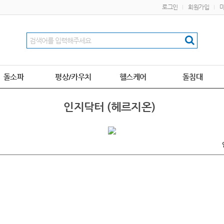
로그인
회원가입
돌소파
평상/카우치
헬스케어
돌침대
인지닥터 (헤르지온)