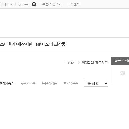
마이페이지
주문/배송조회
고객센터
장바구니
0
스타후기/제작지원
NK세포액 화장품
최근 본 상
HOME
인지닥터 (헤르지온)
없음
인기상품순
낮은가격순
높은가격순
후기많은순
최근등록순