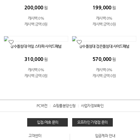
200,000
199,000
원
원
캐시백 0%
캐시백 0%
캐시백 금액 0원
캐시백 금액 0원
장수돌침대 아일 스타파 사이드패널
장수돌침대 검은돌침대 사이드패널
310,000
570,000
원
원
캐시백 0%
캐시백 0%
캐시백 금액 0원
캐시백 금액 0원
PC버전
쇼핑몰분양신청
사업자정보확인
입점/제휴 문의
오프라인 가맹점 문의
고객센터
입금계좌 안내