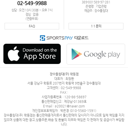
02-549-9988
389-001589-97-281
은행명 : 기업은행
상담 : 오전 10시 30분 ~ 오후 7시
예금주 : 장수돌침대
점심 : 없음
(연중무휴)
FAQ
1:1 문의
다운로드
장수돌침대(주) 학동점
대표자 : 최창환
서울 강남구 학동로 207번지 학동역 9번출구 장수돌침대
고객센터 : 02-549-9988
FAX :
사업자등록번호 : 120-86-58697
통신판매업신고 : 제강남-01369호
E-mail : p20021@naver.com
개인정보보호책임자 : 박은경 (010-5560-1591)
장수돌침대(주) 학동점는 통신판매중개자로서 통신판매의 당사자가 아니므로 일체 책임을 지지
않으며 상품에 대한 광고,상품주문,배송 및 환불의 의무와 책임은 각 판매자 및 공급사가 부담합
니다.