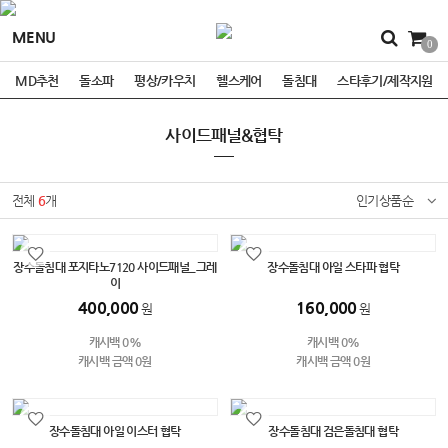
MENU
0
MD추천
돌소파
평상/카우치
헬스케어
돌침대
스타후기/제작지원
사이드패널&협탁
전체
6
개
인기상품순
장수돌침대 포지타노7120 사이드패널_그레
장수돌침대 아일 스타파 협탁
이
400,000
160,000
원
원
캐시백 0%
캐시백 0%
캐시백 금액 0원
캐시백 금액 0원
장수돌침대 아일 이스터 협탁
장수돌침대 검은돌침대 협탁