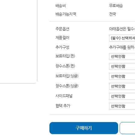
배송비
무료배송
배송가능지역
전국
주문옵션
아래옵션은 필수
제품컬러
추가구성
추가구매를 원하
보료타입(퀸)
장수스톤(퀸)
보료타입(싱글)
장수스톤(싱글)
사이드패널
협택 추가
구매하기