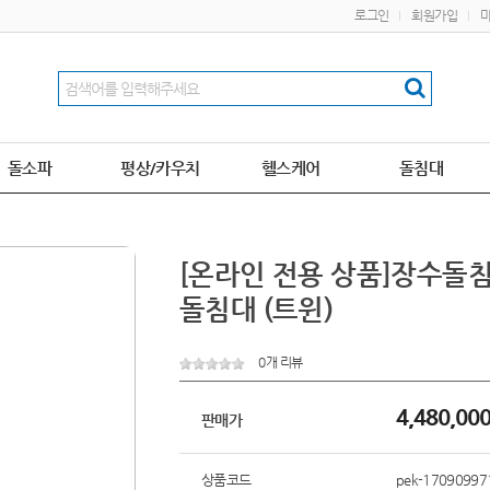
로그인
회원가입
돌소파
평상/카우치
헬스케어
돌침대
[온라인 전용 상품]장수돌침
돌침대 (트윈)
0개 리뷰
4,480,00
판매가
상품코드
pek-17090997